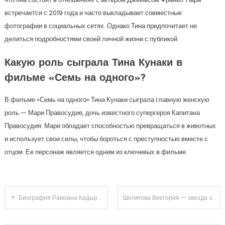
встречается с 2019 года и часто выкладывает совместные
фотографии в социальных сетях. Однако Тина предпочитает не
делиться подробностями своей личной жизни с публикой.
Какую роль сыграла Тина Кунаки в
фильме «Семь на одного»?
В фильме «Семь на одного» Тина Кунаки сыграла главную женскую
роль — Мари Правосудие, дочь известного супергероя Капитана
Правосудия. Мари обладает способностью превращаться в животных
и использует свои силы, чтобы бороться с преступностью вместе с
отцом. Ее персонаж является одним из ключевых в фильме.
Навигация
Биография Рамзана Кадырова — личная жизнь, семья и дети главы Чеченской Республики
Шелягова Виктория — звезда экранов и сцен — биография, достижения, личная жизнь!
по