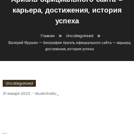
Ариэль официального сайта —
карьера, достижения, история
успеха
Главная
Uncategorised
Валерий Ярушин — биография Ариэль официального сайта — карьера,
достижения, история успеха
Uncategorised
31 января 2022
studiohallo_
Валерий Ярушин — Биография Ариэль
Официального Сайта — Карьера,
Достижения, История Успеха