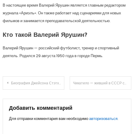
В настоящее время Валерий Ярушин является главным редактором
журнала «Ариэль». Он также работает над сценариями для новых
фильмов и занимается преподавательской деятельностью.
Кто такой Валерий Ярушин?
Валерий Ярушин — российский футболист, тренер и спортивный
деятель. Родился 29 августа 1950 года в городе Пермь.
Навигация
Биография Джейсона Стэтхэма — увлекательный рассказ о жизни и карьере легендарного актера и боеца
Чикатило — живший в СССР серийный убийца — Вся правда о его жизни, биография, википедия, фото
по
записям
Добавить комментарий
Для отправки комментария вам необходимо
авторизоваться
.