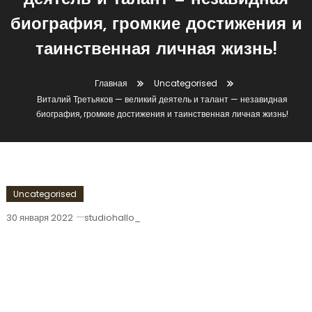
деятель и талант — незавидная
биография, громкие достижения и
таинственная личная жизнь!
Главная
Uncategorised
Виталий Третьяков — великий деятель и талант — незавидная
биография, громкие достижения и таинственная личная жизнь!
Uncategorised
30 января 2022
studiohallo_
Виталий Третьяков — Великий
Деятель И Талант — Незавидная
Биография, Громкие Достижения И
Таинственная Личная Жизнь!