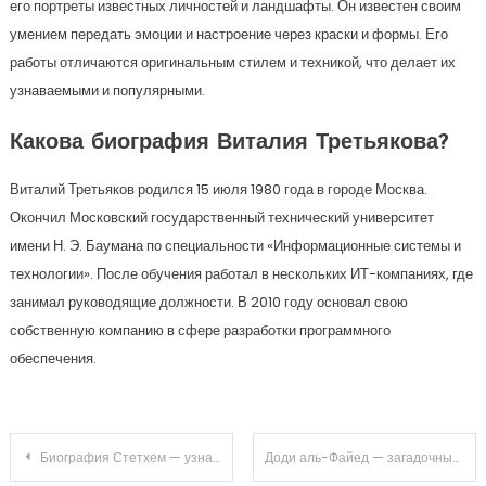
его портреты известных личностей и ландшафты. Он известен своим
умением передать эмоции и настроение через краски и формы. Его
работы отличаются оригинальным стилем и техникой, что делает их
узнаваемыми и популярными.
Какова биография Виталия Третьякова?
Виталий Третьяков родился 15 июля 1980 года в городе Москва.
Окончил Московский государственный технический университет
имени Н. Э. Баумана по специальности «Информационные системы и
технологии». После обучения работал в нескольких ИТ-компаниях, где
занимал руководящие должности. В 2010 году основал свою
собственную компанию в сфере разработки программного
обеспечения.
Навигация
Биография Стетхем — узнайте о жизни и достижениях знаменитого актёра
Доди аль-Файед — загадочный миллиардер с уникальной биографией и невероятными достижениями