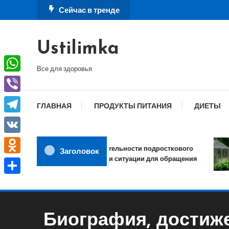
Перейти
Сейчас в тренде
к
содержимому
Ustilimka
Все для здоровья
WhatsApp
Viber
ГЛАВНАЯ
ПРОДУКТЫ ПИТАНИЯ
ДИЕТЫ
Telegram
VK
Сфера деятельности подросткового
Заголовок
психолога и ситуации для обращения
Odnoklassniki
Отправить
Биография, достиж