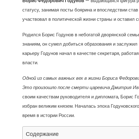
Борис Федорович Годунов
— выдающаяся фигура ру
статусу, занимая посты боярина и впоследствии став
участвовал в политической жизни страны и оставил с
Родился Борис Годунов в небогатой дворянской семь
знаниям, он сумел добиться образования и заслужи
карьеру Годунов начал в качестве секретаря, работа
власти.
Одной из самых важных вех в жизни Бориса Федоров
Это произошло после смерти царевича Дмитрия Ива
своим качествам руководителя и дипломата, Борис Го
избран великим князем. Началась эпоха Годуновского
время в истории России.
Содержание