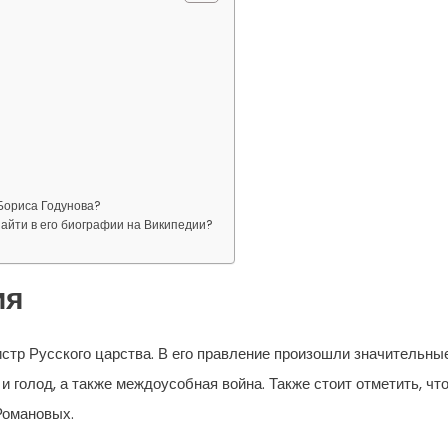
Бориса Годунова?
найти в его биографии на Википедии?
ия
истр Русского царства. В его правление произошли значительны
 и голод, а также междоусобная война. Также стоит отметить, чт
Романовых.