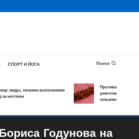
Поиск
СПОРТ И ЙОГА
Противопаразитарное с
 виды, техники выполнения
уничтожает более 120 
 ногтями
гельминтов за один кур
Бориса Годунова на