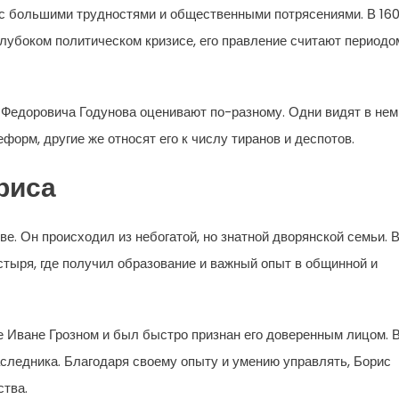
с большими трудностями и общественными потрясениями. В 16
 глубоком политическом кризисе, его правление считают периодо
 Федоровича Годунова оценивают по-разному. Одни видят в нем
орм, другие же относят его к числу тиранов и деспотов.
риса
е. Он происходил из небогатой, но знатной дворянской семьи. 
стыря, где получил образование и важный опыт в общинной и
е Иване Грозном и был быстро признан его доверенным лицом. 
аследника. Благодаря своему опыту и умению управлять, Борис
ства.