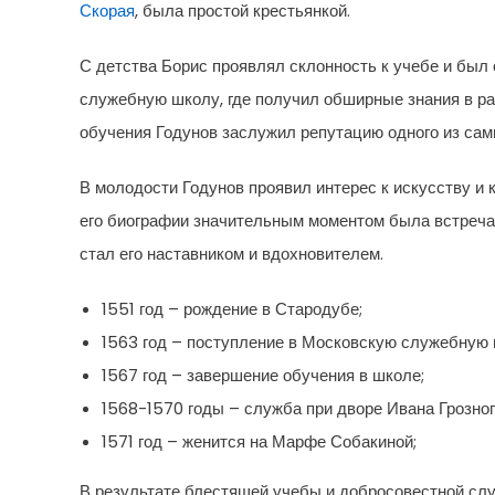
Скорая
, была простой крестьянкой.
С детства Борис проявлял склонность к учебе и был 
служебную школу, где получил обширные знания в раз
обучения Годунов заслужил репутацию одного из сам
В молодости Годунов проявил интерес к искусству и 
его биографии значительным моментом была встреча
стал его наставником и вдохновителем.
1551 год – рождение в Стародубе;
1563 год – поступление в Московскую служебную 
1567 год – завершение обучения в школе;
1568-1570 годы – служба при дворе Ивана Грозног
1571 год – женится на Марфе Собакиной;
В результате блестящей учебы и добросовестной сл