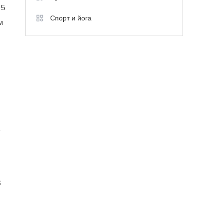
05
Спорт и йога
м
В
В