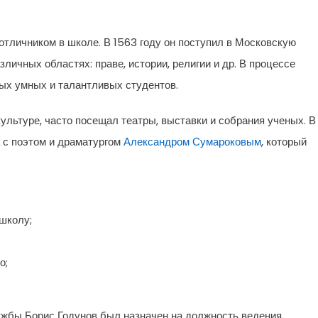
отличником в школе. В 1563 году он поступил в Московскую
личных областях: праве, истории, религии и др. В процессе
ых умных и талантливых студентов.
культуре, часто посещал театры, выставки и собрания ученых. В
 с поэтом и драматургом
Александром Сумароковым
, который
школу;
о;
ужбы Борис Годунов был назначен на должность ведения