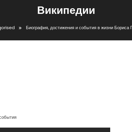
Википедии
orised
Биография, достижения и события в жизни Бориса 
 И События В Жизни Бориса