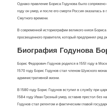
Однако правление Бориса Годунова было сопряжено 
году он умер, и после его смерти Россия оказалась в
Смутного времени.
В современной историографии великого князя Бориса
просвещенного правителя, который предпринял ряд реф
Биография Годунова Бо
Борис Федорович Годунов родился в 1551 году в Москв
1570 году Борис Годунов стал членом Шуиского мона
административной жизни.
В 1580 году Борис Годунов вступил в службу при цар
1584 году Иван Грозный умер, оставив престол без н
Годунов стал регентом и фактическим главой государ