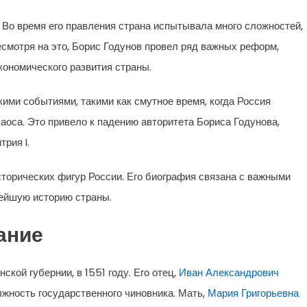
 Во время его правления страна испытывала много сложностей,
смотря на это, Борис Годунов провел ряд важных реформ,
кономического развития страны.
ими событиями, такими как смутное время, когда Россия
хаоса. Это привело к падению авторитета Бориса Годунова,
рия I.
сторических фигур России. Его биография связана с важными
ейшую историю страны.
ание
ской губернии, в 1551 году. Его отец,
Иван Александрович
жность государственного чиновника. Мать,
Мария Григорьевна