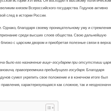
сской истории XVI века. Он восходил к высокому политическо
 великим князем Всероссийского государства. Годунов активно
вой след в истории России.
е. Однако, благодаря своему проницательному уму и стремлени
л признание среди высших слоев общества. Свою дальнейшую
я близко с царским двором и приобретая полезные связи в верха
ича было его назначение вице-государем при отсутствии царя
новича, правопреемника предыдущего государя.
Благодаря
дунов сумел укрепить свое положение и в конечном итоге был
 правления, характеризующаяся как сложное, так и неоднознач