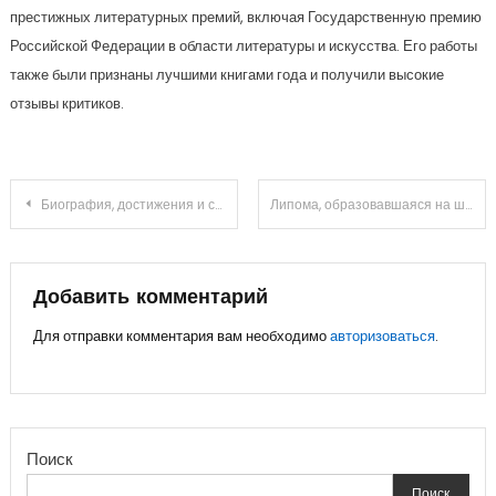
престижных литературных премий, включая Государственную премию
Российской Федерации в области литературы и искусства. Его работы
также были признаны лучшими книгами года и получили высокие
отзывы критиков.
Навигация
Биография, достижения и события в жизни Бориса Годунова на Википедии
Липома, образовавшаяся на шее: причины появления и код по МКБ-10
по
записям
Добавить комментарий
Для отправки комментария вам необходимо
авторизоваться
.
Поиск
Поиск