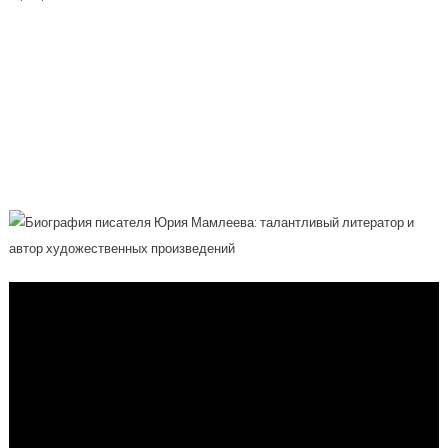
Юрий Мамлеев — Незабываемая
Биография Талантливого Литератора
И Автора Художественных
Произведений, Чье Творчество
Оставило Неизгладимый След В
Истории Русской Литературы