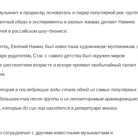
узыкант и продюсер, основатель и лидер популярной рок-груп
агантный образ и эксперименты в разных жанрах делают Намина
лей в российском шоу-бизнесе.
 отец, Евгений Намин, был известным художником-муляжником, 
аря родителям, Стас с самого детства был окружен миром
 в шестилетнем возрасте и вскоре проявил необычайный талант 
ок.
оторая в последующие годы стала одной из самых популярных
большинства песен группы и их неповторимым аранжировщико
, которые до сих пор находятся в репертуаре многих
о сотрудничал с другими известными музыкантами и