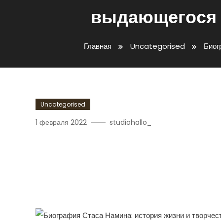
выдающегося 
Главная
Uncategorised
Биог
Uncategorised
1 февраля 2022
studiohallo_
Биография Стаса Намин
Творчества Выдающегос
Композитора