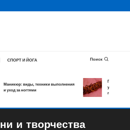
Поиск
СПОРТ И ЙОГА
Противопаразит
никюр: виды, техники выполнения
уничтожает боле
уход за ногтями
гельминтов за о
ни и творчества