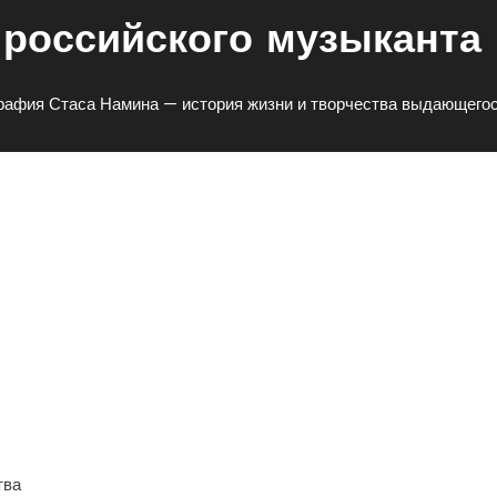
российского музыканта 
рафия Стаса Намина — история жизни и творчества выдающегос
а — История Жизни И
я Российского Музыканта И