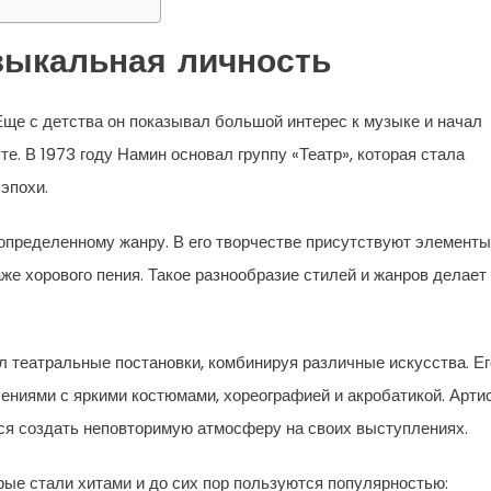
зыкальная личность
Еще с детства он показывал большой интерес к музыке и начал
. В 1973 году Намин основал группу «Театр», которая стала
эпохи.
определенному жанру. В его творчестве присутствуют элементы
аже хорового пения. Такое разнообразие стилей и жанров делает
л театральные постановки, комбинируя различные искусства. Ег
ниями с яркими костюмами, хореографией и акробатикой. Арти
ся создать неповторимую атмосферу на своих выступлениях.
рые стали хитами и до сих пор пользуются популярностью: