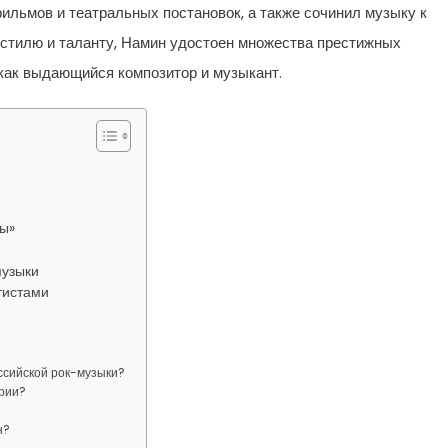
ильмов и театральных постановок, а также сочинил музыку к
 стилю и таланту, Намин удостоен множества престижных
как выдающийся композитор и музыкант.
ты»
музыки
тистами
ссийской рок-музыки?
трии?
н?