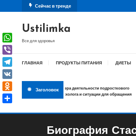
Перейти
Сейчас в тренде
к
содержимому
Ustilimka
Все для здоровья
WhatsApp
Viber
ГЛАВНАЯ
ПРОДУКТЫ ПИТАНИЯ
ДИЕТЫ
Telegram
VK
Сфера деятельности подросткового
Заголовок
психолога и ситуации для обращения
Odnoklassniki
Отправить
Биография Стас