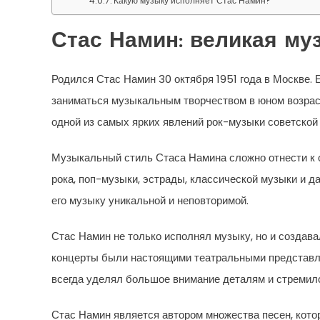
Какую музыку исполняет Стас Намин?
Стас Намин: великая му
Родился Стас Намин 30 октября 1951 года в Москве. 
заниматься музыкальным творчеством в юном возрасте
одной из самых ярких явлений рок-музыки советской 
Музыкальный стиль Стаса Намина сложно отнести к 
рока, поп-музыки, эстрады, классической музыки и д
его музыку уникальной и неповторимой.
Стас Намин не только исполнял музыку, но и создава
концерты были настоящими театральными представле
всегда уделял большое внимание деталям и стремил
Стас Намин является автором множества песен, кото