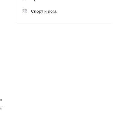
Спорт и йога
о
ст