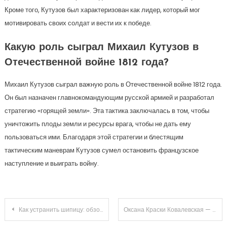
Кроме того, Кутузов был характеризован как лидер, который мог
мотивировать своих солдат и вести их к победе.
Какую роль сыграл Михаил Кутузов в
Отечественной войне 1812 года?
Михаил Кутузов сыграл важную роль в Отечественной войне 1812 года.
Он был назначен главнокомандующим русской армией и разработал
стратегию «горящей земли». Эта тактика заключалась в том, чтобы
уничтожить плоды земли и ресурсы врага, чтобы не дать ему
пользоваться ими. Благодаря этой стратегии и блестящим
тактическим маневрам Кутузов сумел остановить французское
наступление и выиграть войну.
Навигация
Как устранить шипицу: обзор средств для домашнего использования
Оксана Краски Ковалевская — захватывающая история жизни талантливой певицы и актрисы