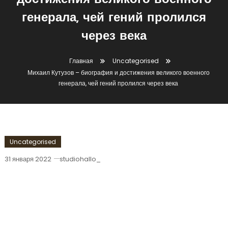
достижения великого военного
генерала, чей гений пролился
через века
Главная
Uncategorised
Михаил Кутузов – биография и достижения великого военного
генерала, чей гений пролился через века
Uncategorised
31 января 2022
studiohallo_
Михаил Кутузов – Биография И
Достижения Великого Военного
Генерала, Чей Гений Пролился Через
Века