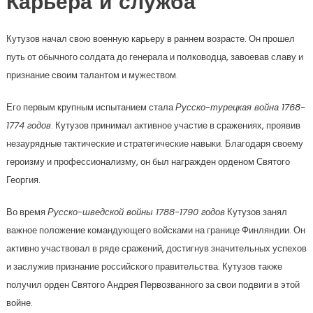
Карьера и служба
Кутузов начал свою военную карьеру в раннем возрасте. Он прошел
путь от обычного солдата до генерала и полководца, завоевав славу и
признание своим талантом и мужеством.
Его первым крупным испытанием стала
Русско-турецкая война 1768-
1774 годов
. Кутузов принимал активное участие в сражениях, проявив
незаурядные тактические и стратегические навыки. Благодаря своему
героизму и профессионализму, он был награжден орденом Святого
Георгия.
Во время
Русско-шведской войны 1788-1790 годов
Кутузов занял
важное положение командующего войсками на границе Финляндии. Он
активно участвовал в ряде сражений, достигнув значительных успехов
и заслужив признание российского правительства. Кутузов также
получил орден Святого Андрея Первозванного за свои подвиги в этой
войне.