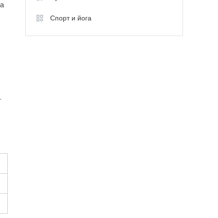
ла
Спорт и йога
.