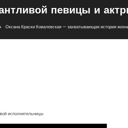
антливой певицы и акт
Оксана Краски Ковалевская — захватывающая история жизни
ская — Захватывающая
ивой Певицы И Актрисы