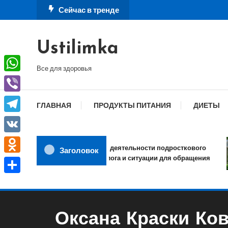
Перейти
Сейчас в тренде
к
содержимому
Ustilimka
Все для здоровья
WhatsApp
Viber
ГЛАВНАЯ
ПРОДУКТЫ ПИТАНИЯ
ДИЕТЫ
Telegram
VK
Сфера деятельности подросткового
Заголовок
психолога и ситуации для обращения
Odnoklassniki
Отправить
Оксана Краски Ко