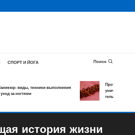
Поиск
СПОРТ И ЙОГА
Противопаразитарн
кюр: виды, техники выполнения
уничтожает более 1
д за ногтями
гельминтов за один
щая история жизни