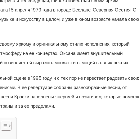
актриса и телеведущая, широко известная своим ярким
на 15 апреля 1979 года в городе Беслане, Северная Осетия. С
музыке и искусству в целом, и уже в юном возрасте начала свою
своему яркому и оригинальному стилю исполнения, который
атмосферу на ее концертах. Оксана имеет внушительный
й позволяет ей выразить множество эмоций в своих песнях.
ной сцене в 1995 году и с тех пор не перестает радовать свои
ниями. В ее репертуаре собраны разнообразные песни, от
 песни Краски наполнены энергией и позитивом, которые помога
траны и за ее пределами.