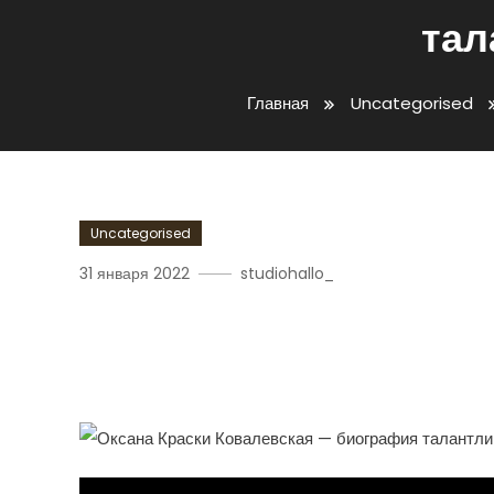
тал
Главная
Uncategorised
Uncategorised
31 января 2022
studiohallo_
Оксана Краски Ковалев
История Жизни Талантл