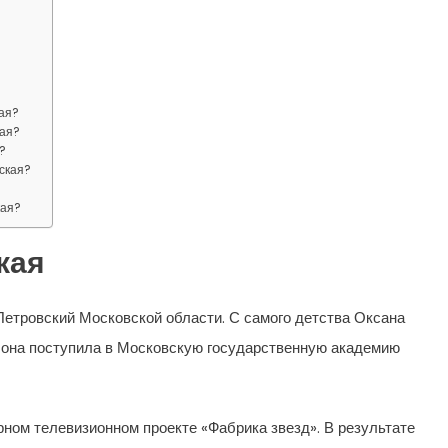
кая?
кая?
?
ская?
кая?
кая
Петровский Московской области. С самого детства Оксана
ду она поступила в Московскую государственную академию
рном телевизионном проекте «Фабрика звезд». В результате