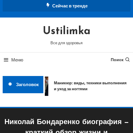
Перейти
Сейчас в тренде
к
содержимому
Ustilimka
Все для здоровья
Меню
Поиск
Маникюр: виды, техники выполнения
Заголовок
и уход за ногтями
Николай Бондаренко биография —