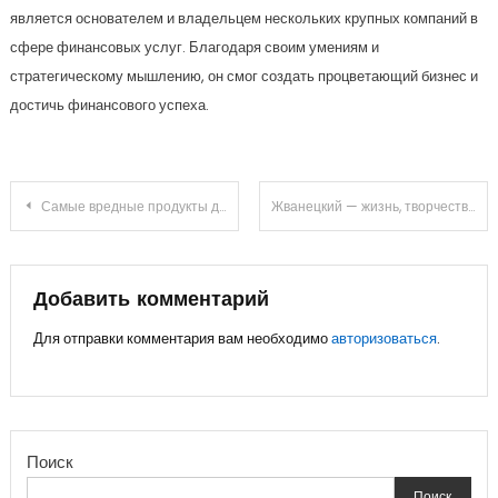
является основателем и владельцем нескольких крупных компаний в
сфере финансовых услуг. Благодаря своим умениям и
стратегическому мышлению, он смог создать процветающий бизнес и
достичь финансового успеха.
Навигация
Самые вредные продукты для здоровья
Жванецкий — жизнь, творчество и удивительные факты о неординарном гений комедии
по
записям
Добавить комментарий
Для отправки комментария вам необходимо
авторизоваться
.
Поиск
Поиск