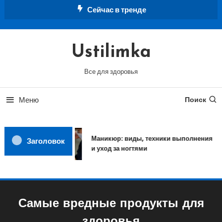
Перейти
Сейчас в тренде
к
содержимому
Ustilimka
Все для здоровья
Меню
Поиск
Маникюр: виды, техники выполнения
Заголовок
и уход за ногтями
Самые вредные продукты для