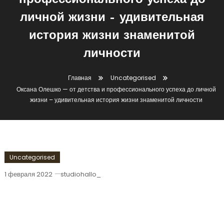
профессионального успеха до
личной жизни – удивительная
история жизни знаменитой
личности
Главная
Uncategorised
Оксана Олешко — от детства и профессионального успеха до личной
жизни – удивительная история жизни знаменитой личности
Uncategorised
1 февраля 2022
studiohallo_
Оксана Олешко — От Детства И
Профессионального Успеха До
Личной Жизни – Удивительная