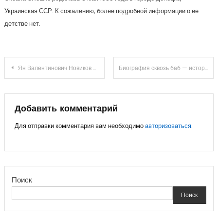
Украинская ССР. К сожалению, более подробной информации о ее
детстве нет.
Навигация
Ян Валентинович Новиков — биография и вклад в компанию Алмаз-Антей
Биография сквозь баб — история, факты, эксклюзивные детали
по
записям
Добавить комментарий
Для отправки комментария вам необходимо
авторизоваться
.
Поиск
Поиск