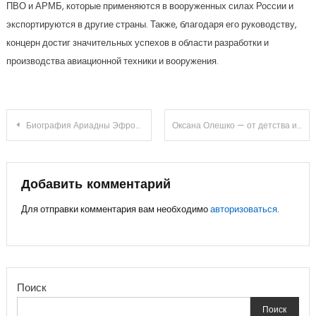
ПВО и АРМБ, которые применяются в вооруженных силах России и
экспортируются в другие страны. Также, благодаря его руководству,
концерн достиг значительных успехов в области разработки и
производства авиационной техники и вооружения.
Навигация
Биография Ариадны Эфрон — уникальный путь талантливой поэтессы, вдохновившей миллионы сердец со своими стихами
Оксана Олешко — от детства и профессионального успеха до личной жизни – удивительная история жизни знаменитой личности
по
записям
Добавить комментарий
Для отправки комментария вам необходимо
авторизоваться
.
Поиск
Поиск