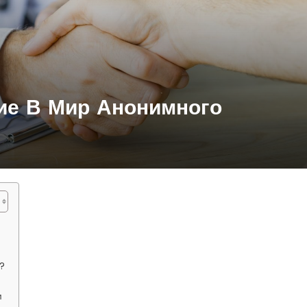
ие В Мир Анонимного
?
м