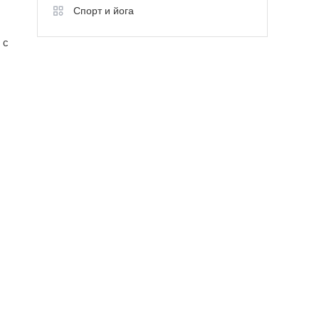
Спорт и йога
 с