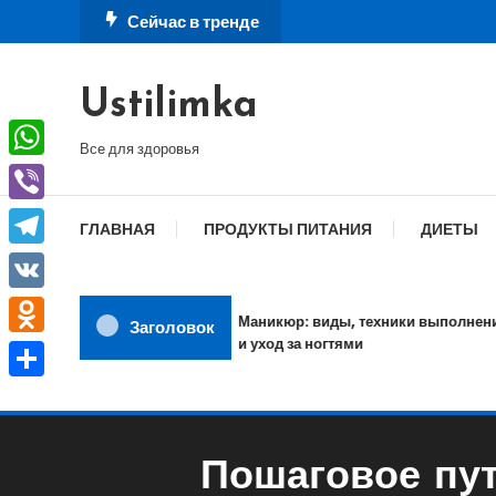
Перейти
Сейчас в тренде
к
содержимому
Ustilimka
Все для здоровья
WhatsApp
Viber
ГЛАВНАЯ
ПРОДУКТЫ ПИТАНИЯ
ДИЕТЫ
Telegram
VK
Маникюр: виды, техники выполнения
Заголовок
и уход за ногтями
Odnoklassniki
Отправить
Пошаговое пут