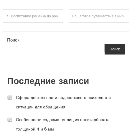
Навигация
Воспитание ребенка до рождения
Пошаговое путешествие в мир анонимного нарколога
по
Поиск
записям
Поиск
Последние записи
Сфера деятельности подросткового психолога и
ситуации для обращения
Особенности садовых теплиц из поликарбоната
толщиной 4 и 6 мм