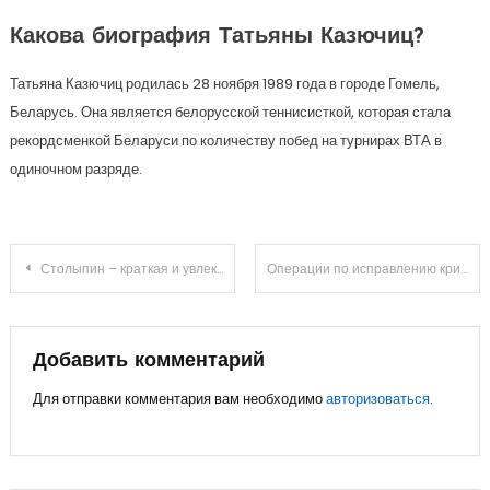
Какова биография Татьяны Казючиц?
Татьяна Казючиц родилась 28 ноября 1989 года в городе Гомель,
Беларусь. Она является белорусской теннисисткой, которая стала
рекордсменкой Беларуси по количеству побед на турнирах ВТА в
одиночном разряде.
Навигация
Столыпин – краткая и увлекательная биография реформатора Российской империи
Операции по исправлению кривизны ног и увеличению роста
по
записям
Добавить комментарий
Для отправки комментария вам необходимо
авторизоваться
.