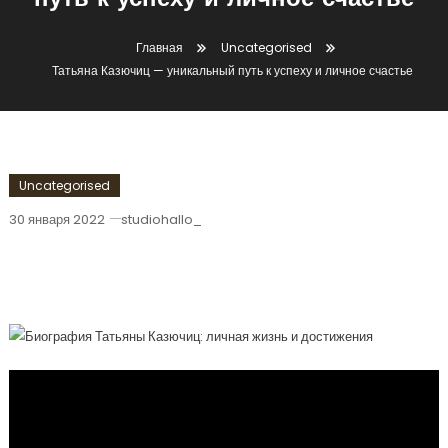
путь к успеху и личное счастье
Главная
Uncategorised
Татьяна Казючиц — уникальный путь к успеху и личное счастье
Uncategorised
30 января 2022
studiohallo_
Татьяна Казючиц — Уникальный Путь
К Успеху И Личное Счастье